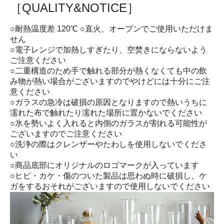
［QUALITY&NOTICE］
○耐熱温度差 120℃ ○直火、オーブンでご使用いただけま
せん
○電子レンジで加熱しすぎたり、空焚きにならないよう
ご注意ください
○二重構造のため手で触れる部分が熱くなくても中の飲
み物が熱い場合がございますのでやけどには十分にご注
意ください
○ガラスの急冷は破損の原因となりますので熱いうちに
濡れた布で触れたり濡れた場所に置かないでください
○氷を勢いよく入れると内側のガラスが割れる可能性が
ございますのでご注意ください
○洗浄の際はクレンザーやたわしを使用しないでくださ
い
○商品底部にオリジナルのロゴマークが入っています
○ヒビ・カケ・傷のついた製品は思わぬ時に破損し、ケ
ガをするおそれがございますので使用しないでください