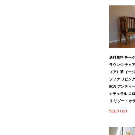
ラウンジチェア
食器
ソファ
その他
ベンチ
全ての雑貨を見る
送料無料 チーク
サンベッド
ラウンジ チェ
ィア》革 イー
その他
ソファ リビング
家具 アンティー
ナチュラル コロ
全てのガーデン家具を見る
リ リゾート ホ
SOLD OUT