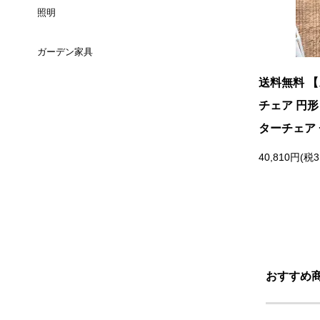
（長方形）
照明
チェスト
セミダブルサイズ
3人掛け
スツール
ミラー
ダイニングテーブル
ガーデン家具
テーブルライト
ＴＶボード
ダブルサイズ
コーナーソファ
ベンチ
（ラウンド）
時計
送料無料 
ダイニングテーブル
フロアライト
サイドボード
クィーンサイズ
全てのチェアを見る
チェア 円形
バーテーブル
ウォールインテリア
ターチェア
コーヒーテーブル
全ての照明を見る
キャビネット/シェルフ
キングサイズ
全てのテーブルを見る
キャンドルスタンド
40,810円(税3
カウンターテーブル
サイドキャビ
デイベッド
ペインティング
ダイニングセット
パーティション/その他
クッション
ダイニングチェア
ラグ
おすすめ
カウンターチェア
花瓶