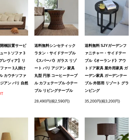
 開梱設置サービ
送料無料シンセティック
送料無料 SJYガーデンフ
ジュートソファ 3
ラタン・サイドテーブル
ァニチャー・サイドテー
グレヴィア】リ
《スパーバ》ガラス リゾ
ブル《オーランド》アウ
ソファー 3人掛け
ート バリ アジアン 家具
トドア家具 屋外用家具 ガ
ル カウチソファ
丸型 円形 コーヒーテーブ
ーデン家具 ガーデンテー
ジアン バリ 自然
ル カフェテーブル 小テー
ブル 外部用 リゾート グラ
ブル リビングテーブル
ンピング
UT
28,490円(税2,590円)
35,200円(税3,200円)