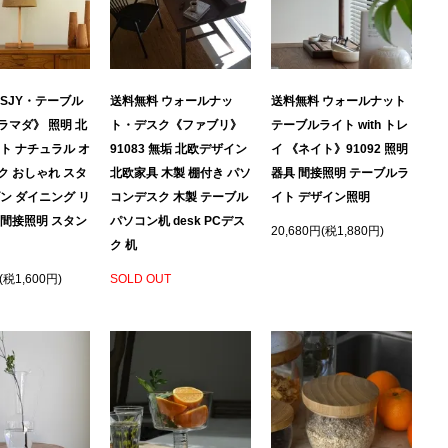
 SJY・テーブル
送料無料 ウォールナッ
送料無料 ウォールナット
ラマダ》 照明 北
ト・デスク《ファブリ》
テーブルライト with トレ
ト ナチュラル オ
91083 無垢 北欧デザイン
イ 《ネイト》91092 照明
ク おしゃれ スタ
北欧家具 木製 棚付き パソ
器具 間接照明 テーブルラ
ン ダイニング リ
コンデスク 木製 テーブル
イト デザイン照明
ラ間接照明 スタン
パソコン机 desk PCデス
20,680円(税1,880円)
ク 机
(税1,600円)
SOLD OUT