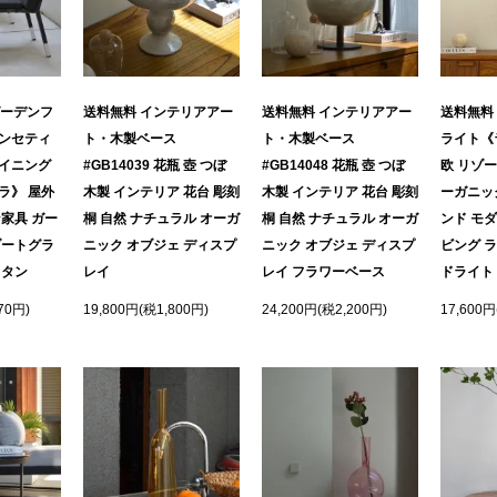
ガーデンフ
送料無料 インテリアアー
送料無料 インテリアアー
送料無料
ンセティ
ト・木製ベース
ト・木製ベース
ライト《
イニング
#GB14039 花瓶 壺 つぼ
#GB14048 花瓶 壺 つぼ
欧 リゾー
ラ》 屋外
木製 インテリア 花台 彫刻
木製 インテリア 花台 彫刻
ーガニッ
家具 ガー
桐 自然 ナチュラル オーガ
桐 自然 ナチュラル オーガ
ンド モダ
ゾートグラ
ニック オブジェ ディスプ
ニック オブジェ ディスプ
ビング 
ラタン
レイ
レイ フラワーベース
ドライト
70円)
19,800円(税1,800円)
24,200円(税2,200円)
17,600円