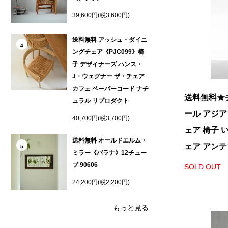
39,600円(税3,600円)
送料無料 アッシュ・ダイニ
4
ングチェア《PJC099》椅
子 デザイナーズ ハンス・
J・ウェグナー ザ・チェア
カフェ ペーパーコード ナチ
送料無料★
ュラル リプロダクト
ール アジア
40,700円(税3,700円)
ェア 椅子 
送料無料 オールドエルム・
ェア アンテ
5
ミラー《パラナ》12チュー
ブ 90606
SOLD OUT
24,200円(税2,200円)
もっと見る