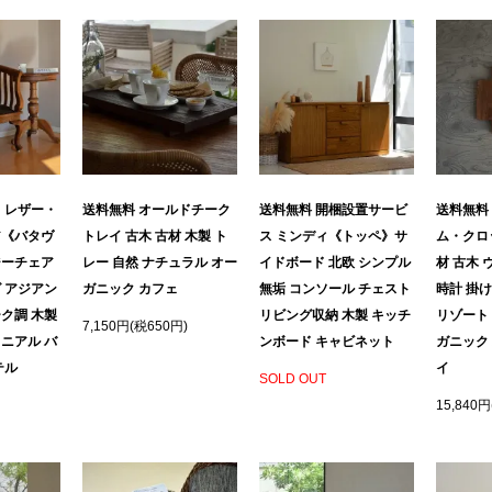
 レザー・
送料無料 オールドチーク
送料無料 開梱設置サービ
送料無料
ア《バタヴ
トレイ 古木 古材 木製 ト
ス ミンディ《トッペ》サ
ム・クロッ
ジーチェア
レー 自然 ナチュラル オー
イドボード 北欧 シンプル
材 古木 
 アジアン
ガニック カフェ
無垢 コンソール チェスト
時計 掛
ク調 木製
リビング収納 木製 キッチ
リゾート
7,150円(税650円)
ニアル バ
ンボード キャビネット
ガニック
テル
イ
SOLD OUT
15,840円