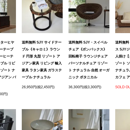
ーターヒヤ
送料無料 SJY サイドテー
送料無料 SJY・スイベル
送料無料
ーテーブ
ブル《キャロミ》ラウン
チェア《ボンバックス》
ス SJY
ーヒーテ
ド 円形 丸型 リゾート ア
回転椅子 ラウンジチェア
人掛け【
ブル リビ
ジアン家具 リビング 輸入
パーソナルチェア リゾー
ゾート 
ゾート ナ
家具 ラタン家具 ガラステ
ト ナチュラル 自然 オーガ
ナチュラ
アジアン バ
ーブル ナチュラル
ニック ボタニカル
カフェ ア
26,950円(税2,450円)
36,300円(税3,300円)
SOLD O
00円)