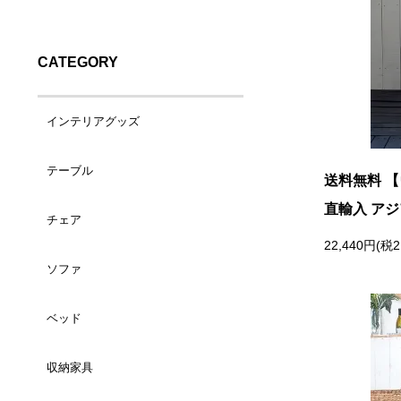
CATEGORY
インテリアグッズ
テーブル
バスケット（小）
送料無料 
直輸入 アジア
チェア
コーヒーテーブル
バスケット（大）
22,440円(税2
ソファ
ダイニングチェア
サイドテーブル
ランドリーバスケット
ベッド
1人掛け
カウンターチェア
デスク
トレイ/プレート
収納家具
シングルサイズ
2人掛け
ラウンジチェア
ダイニングテーブル
ティッシュケース