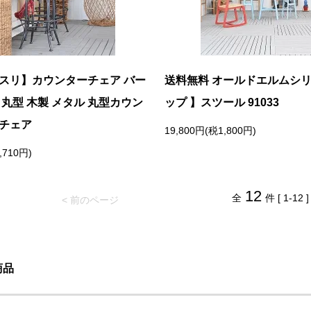
【スリ】カウンターチェア バー
送料無料 オールドエルムシ
 丸型 木製 メタル 丸型カウン
ップ 】スツール 91033
 チェア
19,800円(税1,800円)
,710円)
12
全
件 [ 1-12 ]
< 前のページ
商品