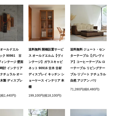
 オールドエル
送料無料 開梱設置サービ
送料無料 ジュート・セン
ク 90961 古
ス オールドエルム【ヴィ
ターテーブル【グレヴィ
ヴィンテージ 壁面
ンテージ】ガラスキャビ
ア】コーヒーテーブル ロ
け時計 インテリア
ネット 90916 古木 古材
ーテーブル リビングテー
 ナチュラル オー
ディスプレイ キッチン シ
ブル リゾート ナチュラル
 木製 ディスプレ
ョーケース インテリア 本
自然 アジアン バリ
棚
71,280円(税6,480円)
(税1,440円)
199,100円(税18,100円)