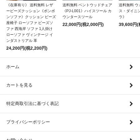
《在庫有り》 送料無料 レザ
送料無料 ベントウッドチェア
送料無料 
ービーズクッション《ボンボ
《PJ-L001》ハイスツール カ
ス・ダイニ
ンソファ》クッション ビーズ
ウンタースツール
ラ》
座椅子 ローソファ ビーズソ
22,000円(税2,000円)
39,600円(
ファ 西海岸 ソファ 1人掛け
ローソファ ヴィンテージ イ
ンダストリアル 革
24,200円(税2,200円)
ホーム
カートを見る
特定商取引法に基づく表記
プライバシーポリシー