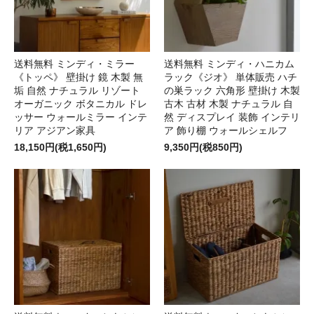
送料無料 ミンディ・ミラー
送料無料 ミンディ・ハニカム
《トッペ》 壁掛け 鏡 木製 無
ラック《ジオ》 単体販売 ハチ
垢 自然 ナチュラル リゾート
の巣ラック 六角形 壁掛け 木製
オーガニック ボタニカル ドレ
古木 古材 木製 ナチュラル 自
ッサー ウォールミラー インテ
然 ディスプレイ 装飾 インテリ
リア アジアン家具
ア 飾り棚 ウォールシェルフ
18,150円(税1,650円)
9,350円(税850円)