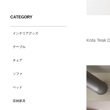
CATEGORY
インテリアグッズ
Kota Teak D
テーブル
バスケット（小）
チェア
コーヒーテーブル
バスケット（大）
ソファ
ダイニングチェア
サイドテーブル
ランドリーバスケット
ベッド
1人掛け
カウンターチェア
デスク
トレイ/プレート
収納家具
シングルサイズ
2人掛け
ラウンジチェア
ダイニングテーブル
ティッシュケース