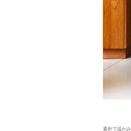
ラウンジチェア
食器
ソファ
その他
ベンチ
全ての雑貨を見る
サンベッド
その他
全てのガーデン家具を見る
素朴で温かみ