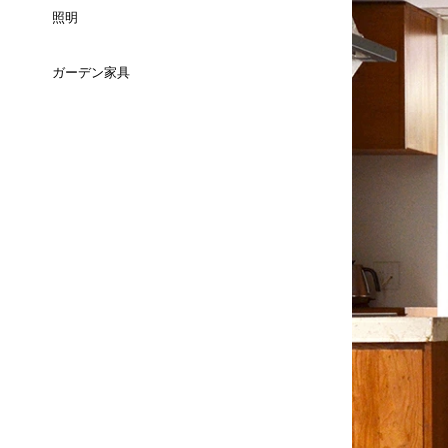
（長方形）
照明
チェスト
セミダブルサイズ
3人掛け
スツール
ミラー
ダイニングテーブル
ガーデン家具
テーブルライト
ＴＶボード
ダブルサイズ
コーナーソファ
ベンチ
（ラウンド）
時計
ダイニングテーブル
フロアライト
サイドボード
クィーンサイズ
全てのチェアを見る
バーテーブル
ウォールインテリア
コーヒーテーブル
全ての照明を見る
キャビネット/シェルフ
キングサイズ
全てのテーブルを見る
キャンドルスタンド
カウンターテーブル
サイドキャビ
デイベッド
ペインティング
ダイニングセット
パーティション/その他
クッション
ダイニングチェア
ラグ
カウンターチェア
花瓶