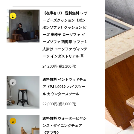
《在庫有り》 送料無料 レザ
1
ービーズクッション《ボン
ボンソファ》クッション ビ
ーズ 座椅子 ローソファ ビ
ーズソファ 西海岸 ソファ 1
人掛け ローソファ ヴィンテ
ージ インダストリアル 革
24,200円(税2,200円)
送料無料 ベントウッドチェ
2
ア《PJ-L001》ハイスツー
ル カウンタースツール
22,000円(税2,000円)
送料無料 ウォーターヒヤシ
3
ンス・ダイニングチェア
《アプラ》