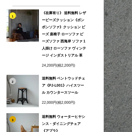
《在庫有り》 送料無料 レザ
1
ービーズクッション《ボン
ボンソファ》クッション ビ
ーズ 座椅子 ローソファ ビ
ーズソファ 西海岸 ソファ 1
人掛け ローソファ ヴィンテ
ージ インダストリアル 革
24,200円(税2,200円)
送料無料 ベントウッドチェ
2
ア《PJ-L001》ハイスツー
ル カウンタースツール
22,000円(税2,000円)
送料無料 ウォーターヒヤシ
3
ンス・ダイニングチェア
《アプラ》