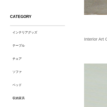
CATEGORY
インテリアグッズ
Interior Ar
テーブル
バスケット（小）
チェア
コーヒーテーブル
バスケット（大）
ソファ
ダイニングチェア
サイドテーブル
ランドリーバスケット
ベッド
1人掛け
カウンターチェア
デスク
トレイ/プレート
収納家具
シングルサイズ
2人掛け
ラウンジチェア
ダイニングテーブル
ティッシュケース