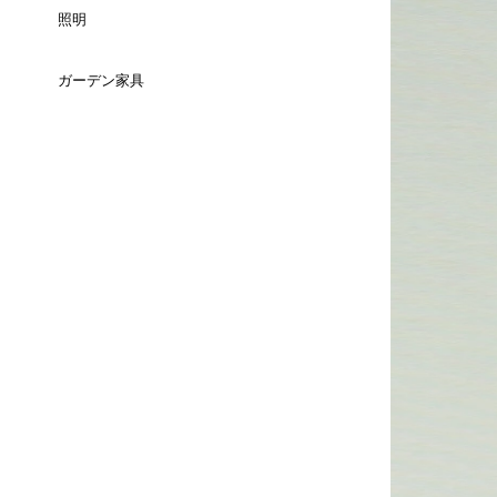
（長方形）
照明
チェスト
セミダブルサイズ
3人掛け
スツール
ミラー
ダイニングテーブル
ガーデン家具
テーブルライト
ＴＶボード
ダブルサイズ
コーナーソファ
ベンチ
（ラウンド）
時計
ダイニングテーブル
フロアライト
サイドボード
クィーンサイズ
全てのチェアを見る
バーテーブル
ウォールインテリア
コーヒーテーブル
全ての照明を見る
キャビネット/シェルフ
キングサイズ
全てのテーブルを見る
キャンドルスタンド
カウンターテーブル
サイドキャビ
デイベッド
ペインティング
ダイニングセット
パーティション/その他
クッション
ダイニングチェア
ラグ
カウンターチェア
花瓶