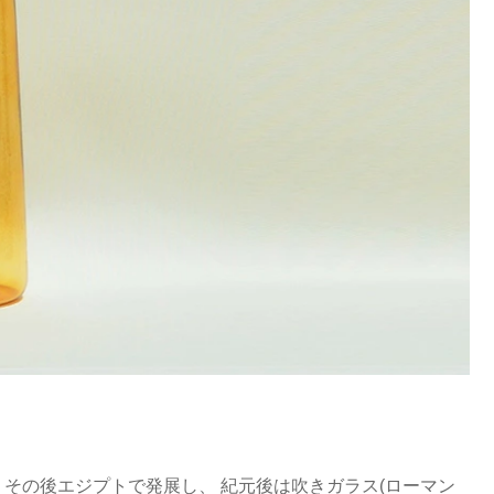
りその後エジプトで発展し、 紀元後は吹きガラス(ローマン