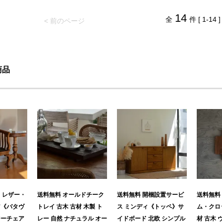
14
全
件 [ 1-14 ]
< 前のページ
商品
 レザー・
送料無料 オールドチーク
送料無料 開梱設置サービ
送料無料
ア《バタヴ
トレイ 古木 古材 木製 ト
ス ミンディ《トッペ》サ
ム・クロッ
ジーチェア
レー 自然 ナチュラル オー
イドボード 北欧 シンプル
材 古木 