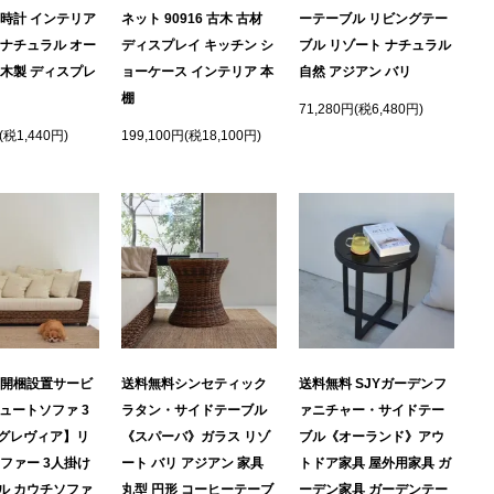
け時計 インテリア
ネット 90916 古木 古材
ーテーブル リビングテー
 ナチュラル オー
ディスプレイ キッチン シ
ブル リゾート ナチュラル
 木製 ディスプレ
ョーケース インテリア 本
自然 アジアン バリ
棚
71,280円(税6,480円)
(税1,440円)
199,100円(税18,100円)
 開梱設置サービ
送料無料シンセティック
送料無料 SJYガーデンフ
ジュートソファ 3
ラタン・サイドテーブル
ァニチャー・サイドテー
グレヴィア】リ
《スパーバ》ガラス リゾ
ブル《オーランド》アウ
ソファー 3人掛け
ート バリ アジアン 家具
トドア家具 屋外用家具 ガ
ル カウチソファ
丸型 円形 コーヒーテーブ
ーデン家具 ガーデンテー