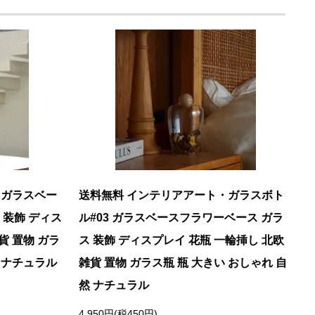
・ガラスベー
送料無料 インテリアアート・ガラスボト
 装飾 ディス
ル#03 ガラスベースフラワーベース ガラ
貨 置物 ガラ
ス 装飾 ディスプレイ 花瓶 一輪挿し 北欧
然 ナチュラル
雑貨 置物 ガラス瓶 瓶 大きい おしゃれ 自
然 ナチュラル
4,950円(税450円)