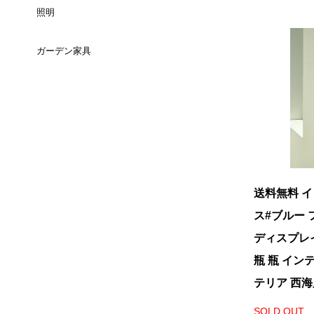
（長方形）
照明
チェスト
セミダブルサイズ
3人掛け
スツール
ミラー
ダイニングテーブル
ガーデン家具
テーブルライト
ＴＶボード
ダブルサイズ
コーナーソファ
ベンチ
（ラウンド）
時計
ダイニングテーブル
フロアライト
サイドボード
クィーンサイズ
全てのチェアを見る
バーテーブル
ウォールインテリア
コーヒーテーブル
全ての照明を見る
キャビネット/シェルフ
キングサイズ
全てのテーブルを見る
キャンドルスタンド
カウンターテーブル
サイドキャビ
デイベッド
ペインティング
送料無料 
ダイニングセット
ス#ブルー 
パーティション/その他
クッション
ディスプレイ
ダイニングチェア
瓶 瓶 イン
ラグ
テリア 西海
カウンターチェア
花瓶
SOLD OUT