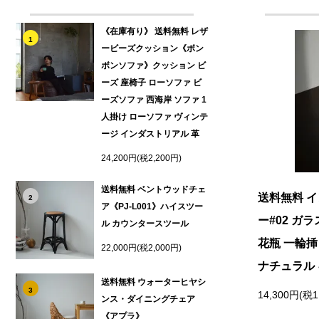
《在庫有り》 送料無料 レザ
1
ービーズクッション《ボン
ボンソファ》クッション ビ
ーズ 座椅子 ローソファ ビ
ーズソファ 西海岸 ソファ 1
人掛け ローソファ ヴィンテ
ージ インダストリアル 革
24,200円(税2,200円)
送料無料 ベントウッドチェ
送料無料 
2
ア《PJ-L001》ハイスツー
ー#02 ガ
ル カウンタースツール
花瓶 一輪挿
22,000円(税2,000円)
ナチュラル
送料無料 ウォーターヒヤシ
3
14,300円(税1
ンス・ダイニングチェア
《アプラ》