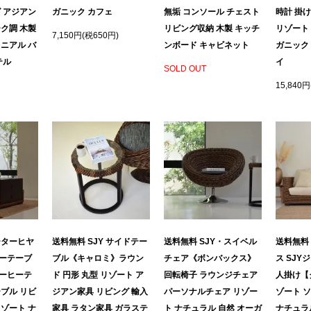
 アジアン
ガニック カフェ
無垢 コンソール チェスト
時計 掛
ク調 木製
リビング収納 木製 キッチ
リゾート
7,150円(税650円)
ニアル バ
ンボード キャビネット
ガニック
テル
イ
SOLD OUT
15,840円
ーターヒヤ
送料無料 SJY サイドテー
送料無料 SJY・スイベル
送料無料
ーテーブ
ブル《キャロミ》ラウン
チェア《ボンバックス》
ス SJY
ーヒーテ
ド 円形 丸型 リゾート ア
回転椅子 ラウンジチェア
人掛け【
ブル リビ
ジアン家具 リビング 輸入
パーソナルチェア リゾー
ゾート 
ゾート ナ
家具 ラタン家具 ガラステ
ト ナチュラル 自然 オーガ
ナチュラ