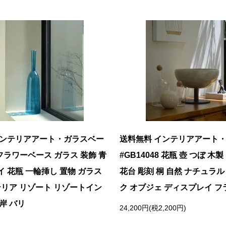
インテリアアート・ガラスベー
送料無料 インテリアアート
フラワーベース ガラス 装飾 青
#GB14048 花瓶 壺 つぼ 木
 花瓶 一輪挿し 置物 ガラス
花台 彫刻 桐 自然 ナチュラ
テリア リゾート リゾートイン
ク オブジェ ディスプレイ 
岸 バリ
24,200円(税2,200円)