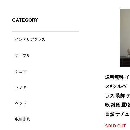
CATEGORY
インテリアグッズ
テーブル
バスケット（小）
チェア
コーヒーテーブル
バスケット（大）
送料無料 
ス#シルバー
ソファ
ダイニングチェア
サイドテーブル
ランドリーバスケット
ラス 装飾 
ベッド
1人掛け
欧 雑貨 置
カウンターチェア
デスク
トレイ/プレート
自然 ナチ
収納家具
シングルサイズ
2人掛け
ラウンジチェア
ダイニングテーブル
ティッシュケース
SOLD OUT