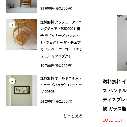
39,600円(税3,600円)
送料無料 アッシュ・ダイニ
4
ングチェア《PJC099》椅
子 デザイナーズ ハンス・
J・ウェグナー ザ・チェア
カフェ ペーパーコード ナチ
ュラル リプロダクト
40,700円(税3,700円)
送料無料 オールドエルム・
送料無料 
5
ミラー《パラナ》12チュー
ス ハンドル
ブ 90606
ディスプレイ
24,200円(税2,200円)
物 ガラス瓶
もっと見る
SOLD OUT