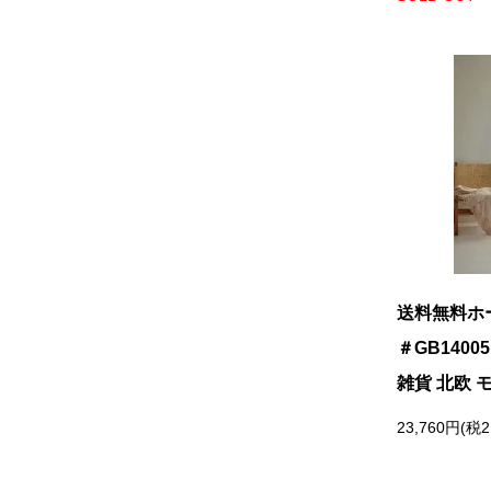
ラウンジチェア
食器
ソファ
その他
ベンチ
全ての雑貨を見る
サンベッド
その他
送料無料ホ
＃GB140
全てのガーデン家具を見る
雑貨 北欧 
23,760円(税2