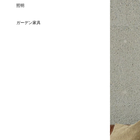
（長方形）
照明
チェスト
セミダブルサイズ
3人掛け
スツール
ミラー
ダイニングテーブル
ガーデン家具
テーブルライト
ＴＶボード
ダブルサイズ
コーナーソファ
ベンチ
（ラウンド）
時計
ダイニングテーブル
フロアライト
サイドボード
クィーンサイズ
全てのチェアを見る
バーテーブル
ウォールインテリア
コーヒーテーブル
全ての照明を見る
キャビネット/シェルフ
キングサイズ
全てのテーブルを見る
キャンドルスタンド
カウンターテーブル
サイドキャビ
デイベッド
ペインティング
ダイニングセット
パーティション/その他
クッション
ダイニングチェア
ラグ
カウンターチェア
花瓶