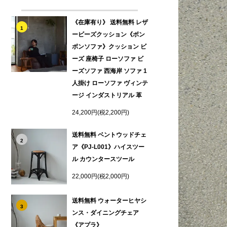
《在庫有り》 送料無料 レザ
1
ービーズクッション《ボン
ボンソファ》クッション ビ
ーズ 座椅子 ローソファ ビ
ーズソファ 西海岸 ソファ 1
人掛け ローソファ ヴィンテ
ージ インダストリアル 革
24,200円(税2,200円)
送料無料 ベントウッドチェ
2
ア《PJ-L001》ハイスツー
ル カウンタースツール
22,000円(税2,000円)
送料無料 ウォーターヒヤシ
3
ンス・ダイニングチェア
《アプラ》