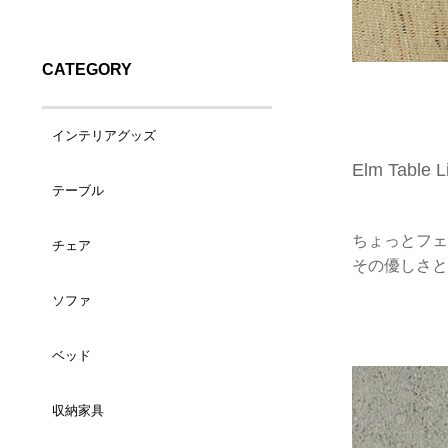
CATEGORY
インテリアグッズ
Elm Table L
テーブル
バスケット（小）
ちょっとフェ
チェア
コーヒーテーブル
バスケット（大）
その優しさと
ソファ
ダイニングチェア
サイドテーブル
ランドリーバスケット
ベッド
1人掛け
カウンターチェア
デスク
トレイ/プレート
収納家具
シングルサイズ
2人掛け
ラウンジチェア
ダイニングテーブル
ティッシュケース