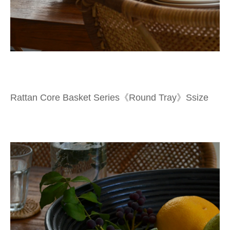
Rattan Core Basket Series《Round Tray》Ssize