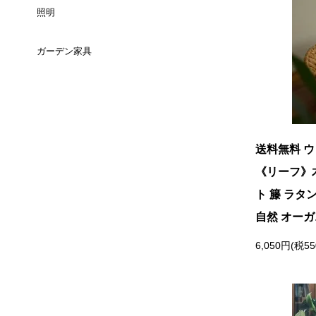
（長方形）
照明
チェスト
セミダブルサイズ
3人掛け
スツール
ミラー
ダイニングテーブル
ガーデン家具
テーブルライト
ＴＶボード
ダブルサイズ
コーナーソファ
ベンチ
（ラウンド）
時計
ダイニングテーブル
フロアライト
サイドボード
クィーンサイズ
全てのチェアを見る
バーテーブル
ウォールインテリア
コーヒーテーブル
全ての照明を見る
キャビネット/シェルフ
キングサイズ
全てのテーブルを見る
キャンドルスタンド
送料無料 
《リーフ》木
カウンターテーブル
サイドキャビ
デイベッド
ペインティング
ト 籐 ラタ
ダイニングセット
自然 オーガ
パーティション/その他
クッション
6,050円(税5
ダイニングチェア
ラグ
カウンターチェア
花瓶