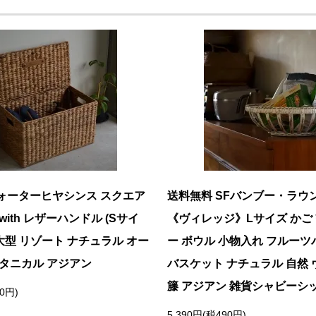
ォーターヒヤシンス スクエア
送料無料 SFバンブー・ラウ
with レザーハンドル (Sサイ
《ヴィレッジ》Lサイズ かご 
 大型 リゾート ナチュラル オー
ー ボウル 小物入れ フルー
ボタニカル アジアン
バスケット ナチュラル 自然
籐 アジアン 雑貨シャビーシ
00円)
5,390円(税490円)