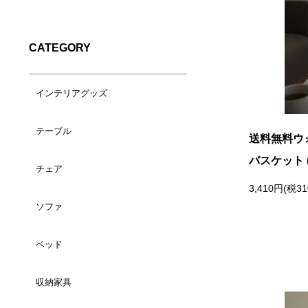
CATEGORY
インテリアグッズ
テーブル
バスケット（小）
送料無料ウ
バスケット 
チェア
コーヒーテーブル
バスケット（大）
3,410円(税3
ソファ
ダイニングチェア
サイドテーブル
ランドリーバスケット
ベッド
1人掛け
カウンターチェア
デスク
トレイ/プレート
収納家具
シングルサイズ
2人掛け
ラウンジチェア
ダイニングテーブル
ティッシュケース