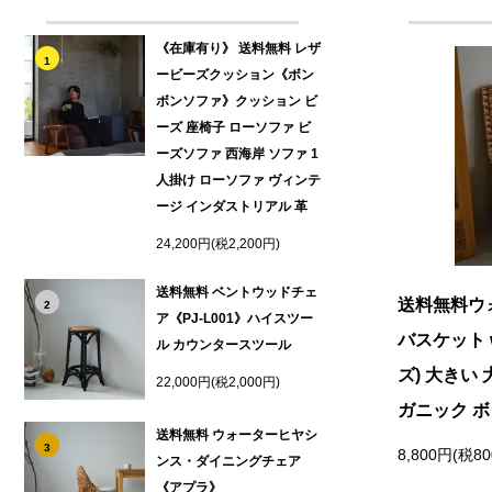
《在庫有り》 送料無料 レザ
1
ービーズクッション《ボン
ボンソファ》クッション ビ
ーズ 座椅子 ローソファ ビ
ーズソファ 西海岸 ソファ 1
人掛け ローソファ ヴィンテ
ージ インダストリアル 革
24,200円(税2,200円)
送料無料 ベントウッドチェ
送料無料ウ
2
ア《PJ-L001》ハイスツー
バスケット 
ル カウンタースツール
ズ) 大きい
22,000円(税2,000円)
ガニック 
送料無料 ウォーターヒヤシ
3
8,800円(税8
ンス・ダイニングチェア
《アプラ》