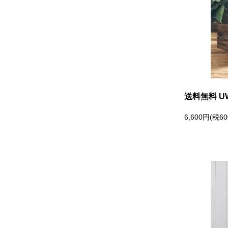
ラウンジチェア
食器
ソファ
その他
ベンチ
全ての雑貨を見る
送料無料 U
サンベッド
6,600円(税6
その他
全てのガーデン家具を見る