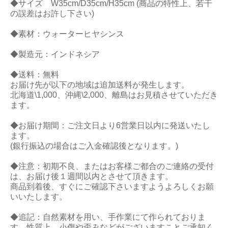
◆サイズ W35cm/D35cm/H35cm (商品の特性上、若干
の誤差はお許し下さい)
◆素材：ウォーターヒヤシンス
◆製造元：インドネシア
◆送料：無料
お届け先が以下の地域は追加送料が発生します。
北海道\1,000、沖縄\2,000、離島はお見積させていただき
ます。
◆お届け期間：ご注文日より6営業日以内に発送いたし
ます。
(銀行振込の場合はご入金確認後となります。)
◆注意：初期不良、またはお客様ご都合のご連絡の受付
は、お届け後１週間以内とさせて頂きます。
商品到着後、すぐにご確認下さいますようよろしくお願
いいたします。
◆追記：自然素材を用い、手作業にて作られておりま
す。性質上、小傷や歪みなどがございますことご承知く