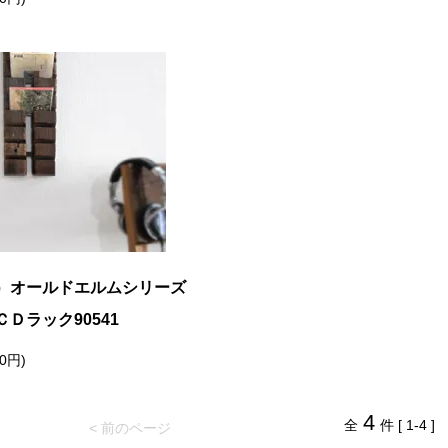
）オールドエルムシリーズ
Ｄラック90541
10円)
4
全
件 [ 1-4 ]
< 前のページ