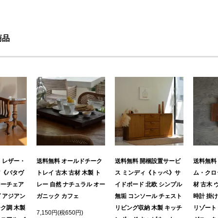
商品
 レザー・
送料無料 オールドチーク
送料無料 開梱設置サービ
送料無料
ア《バタヴ
トレイ 古木 古材 木製 ト
ス ミンディ《トッペ》サ
ム・クロッ
ジーチェア
レー 自然 ナチュラル オー
イドボード 北欧 シンプル
材 古木 
 アジアン
ガニック カフェ
無垢 コンソール チェスト
時計 掛
ク調 木製
リビング収納 木製 キッチ
リゾート
7,150円(税650円)