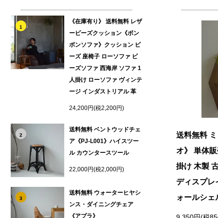
《在庫有り》 送料無料 レザ
1
ービーズクッション《ボン
ボンソファ》クッション ビ
ーズ 座椅子 ローソファ ビ
ーズソファ 西海岸 ソファ 1
人掛け ローソファ ヴィンテ
ージ インダストリアル 革
24,200円(税2,200円)
送料無料 ベントウッドチェ
送料無料 
2
ア《PJ-L001》ハイスツー
オ》 単体販
ル カウンタースツール
掛け 木製 
22,000円(税2,000円)
ディスプレイ
送料無料 ウォーターヒヤシ
ォールシェ
3
ンス・ダイニングチェア
《アプラ》
9,350円(税8