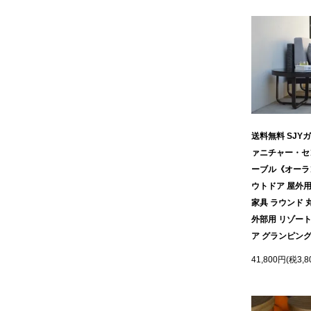
送料無料 SJY
ァニチャー・セ
ーブル《オーラ
ウトドア 屋外用
家具 ラウンド 
外部用 リゾー
ア グランピン
41,800円(税3,8