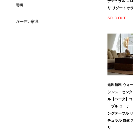
（長方形）
ナチュラル コロ
照明
チェスト
セミダブルサイズ
3人掛け
リ リゾート ホ
スツール
ミラー
ダイニングテーブル
SOLD OUT
ガーデン家具
テーブルライト
ＴＶボード
ダブルサイズ
コーナーソファ
ベンチ
（ラウンド）
時計
ダイニングテーブル
フロアライト
サイドボード
クィーンサイズ
全てのチェアを見る
バーテーブル
ウォールインテリア
コーヒーテーブル
全ての照明を見る
キャビネット/シェルフ
キングサイズ
全てのテーブルを見る
キャンドルスタンド
カウンターテーブル
サイドキャビ
デイベッド
ペインティング
送料無料 ウォ
ダイニングセット
シンス・センタ
パーティション/その他
クッション
ル【ベータ】コ
ーブル ローテー
ダイニングチェア
ングテーブル リ
ラグ
チュラル 自然 
カウンターチェア
リ
花瓶