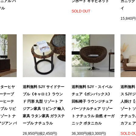
ニアル バ
ンボード キャビネット
ガニック
テル
イ
SOLD OUT
15,840円
ーターヒヤ
送料無料 SJY サイドテー
送料無料 SJY・スイベル
送料無料
ーテーブ
ブル《キャロミ》ラウン
チェア《ボンバックス》
ス SJY
ーヒーテ
ド 円形 丸型 リゾート ア
回転椅子 ラウンジチェア
人掛け【
ブル リビ
ジアン家具 リビング 輸入
パーソナルチェア リゾー
ゾート 
ゾート ナ
家具 ラタン家具 ガラステ
ト ナチュラル 自然 オーガ
ナチュラ
アジアン バ
ーブル ナチュラル
ニック ボタニカル
カフェ ア
26,950円(税2,450円)
36,300円(税3,300円)
SOLD O