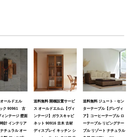
 オールドエル
送料無料 開梱設置サービ
送料無料 ジュート・セン
ク 90961 古
ス オールドエルム【ヴィ
ターテーブル【グレヴィ
ヴィンテージ 壁面
ンテージ】ガラスキャビ
ア】コーヒーテーブル ロ
け時計 インテリア
ネット 90916 古木 古材
ーテーブル リビングテー
 ナチュラル オー
ディスプレイ キッチン シ
ブル リゾート ナチュラル