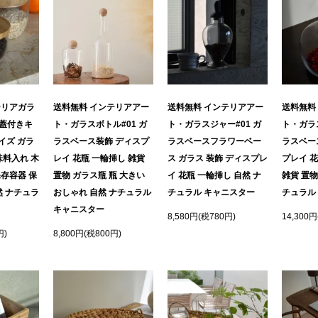
テリアガラ
送料無料 インテリアアー
送料無料 インテリアアー
送料無料
蓋付きキ
ト・ガラスボトル#01 ガ
ト・ガラスジャー#01 ガ
ト・ガラス
イズ ガラ
ラスベース装飾 ディスプ
ラスベースフラワーベー
ラスベー
味料入れ 木
レイ 花瓶 一輪挿し 雑貨
ス ガラス 装飾 ディスプレ
プレイ 花
存容器 保
置物 ガラス瓶 瓶 大きい
イ 花瓶 一輪挿し 自然 ナ
雑貨 置物
然 ナチュラ
おしゃれ 自然 ナチュラル
チュラル キャニスター
チュラル
キャニスター
8,580円(税780円)
14,300円
円)
8,800円(税800円)