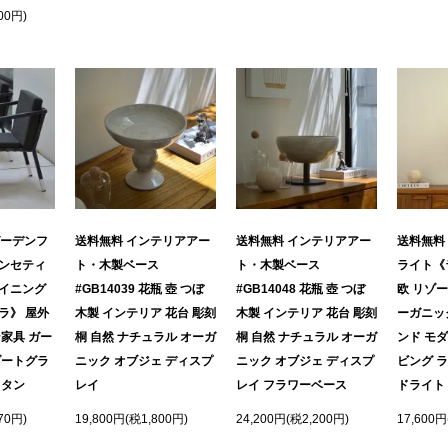
00円)
ガーデンフ
送料無料 インテリアアー
送料無料 インテリアアー
送料無料
ンセティ
ト・木製ベース
ト・木製ベース
ライト《
イニング
#GB14039 花瓶 壺 つぼ
#GB14048 花瓶 壺 つぼ
欧 リゾー
ラ》 屋外
木製 インテリア 花台 彫刻
木製 インテリア 花台 彫刻
ーガニッ
家具 ガー
桐 自然 ナチュラル オーガ
桐 自然 ナチュラル オーガ
ンド モダ
ゾートグラ
ニック オブジェ ディスプ
ニック オブジェ ディスプ
ビング 
ラタン
レイ
レイ フラワーベース
ドライト
70円)
19,800円(税1,800円)
24,200円(税2,200円)
17,600円