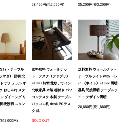
28,490円(税2,590円)
35,200円(税3,200円)
 SJY・テーブル
送料無料 ウォールナッ
送料無料 ウォールナット
ラマダ》 照明 北
ト・デスク《ファブリ》
テーブルライト with トレ
ト ナチュラル オ
91083 無垢 北欧デザイン
イ 《ネイト》91092 照明
ク おしゃれ スタ
北欧家具 木製 棚付き パソ
器具 間接照明 テーブルラ
ン ダイニング リ
コンデスク 木製 テーブル
イト デザイン照明
ラ間接照明 スタン
パソコン机 desk PCデス
20,680円(税1,880円)
ク 机
(税1,600円)
SOLD OUT