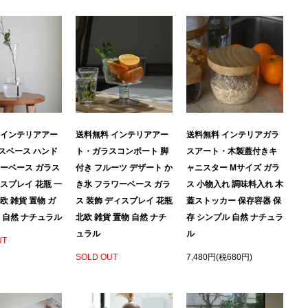
 インテリアアー
送料無料 インテリアアー
送料無料 インテリアガラ
スベース ハンド
ト・ガラスコンポート 脚
スアート・木製蓋付きキ
ワーベース ガラス
付き フルーツ デザート か
ャニスター Mサイズ ガラ
スプレイ 花瓶 一
き氷 フラワーベース ガラ
ス 小物入れ 調味料入れ 木
欧 雑貨 置物 ガ
ス 装飾 ディスプレイ 花瓶
蓋ストッカー 保存容器 保
 自然 ナチュラル
北欧 雑貨 置物 自然 ナチ
存 シンプル 自然 ナチュラ
ュラル
ル
UT
SOLD OUT
7,480円(税680円)