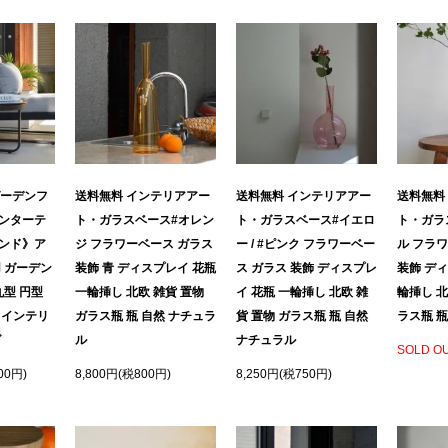
ガーデンフ
送料無料 インテリアアー
送料無料 インテリアアー
送料無料
ンターテ
ト・ガラスベース#オレン
ト・ガラスベース#イエロ
ト・ガラ
ンド》ア
ジ フラワーベース ガラス
ー / #ピンク フラワーベー
ル フラ
 ガーデン
装飾 青 ディスプレイ 花瓶
ス ガラス 装飾 ディスプレ
装飾 ディ
丸型 円型
一輪挿し 北欧 雑貨 置物
イ 花瓶 一輪挿し 北欧 雑
輪挿し 北
トインテリ
ガラス瓶 瓶 自然 ナチュラ
貨 置物 ガラス瓶 瓶 自然
ラス瓶 瓶
グ
ル
ナチュラル
SOLD O
00円)
8,800円(税800円)
8,250円(税750円)