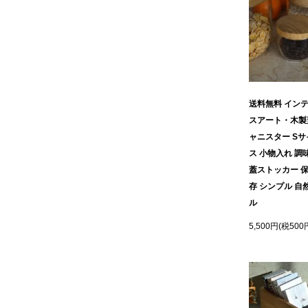
送料無料 イン
スアート・木製
ャニスター Sサ
ス 小物入れ 調
蓋ストッカー 保
存 シンプル 自
ル
5,500円(税500