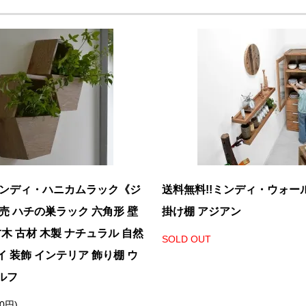
ミンディ・ハニカムラック《ジ
送料無料!!ミンディ・ウォー
売 ハチの巣ラック 六角形 壁
掛け棚 アジアン
古木 古材 木製 ナチュラル 自然
SOLD OUT
 装飾 インテリア 飾り棚 ウ
ルフ
50円)