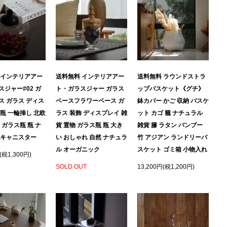
 インテリアアー
送料無料 インテリアアー
送料無料 ラウンドストラ
ジャー#02 ガ
ト・ガラスジャー ガラス
ップバスケット《グチ》
ス ガラス ディス
ベースフラワーベース ガ
鉢カバー かご 収納 バスケ
瓶 一輪挿し 北欧
ラス 装飾 ディスプレイ 雑
ット カゴ 籠 ナチュラル
 ガラス瓶 瓶 ナ
貨 置物 ガラス瓶 瓶 大き
雑貨 籐 ラタン バンブー
 キャニスター
い おしゃれ 自然 ナチュラ
竹 アジアン ランドリーバ
ル オーガニック
スケット ゴミ箱 小物入れ
(税1,300円)
SOLD OUT
13,200円(税1,200円)