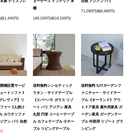
 木製 ディスプレ
ョーケース インテリア 本
自然 アジアン バリ
棚
71,280円(税6,480円)
(税1,440円)
199,100円(税18,100円)
 開梱設置サービ
送料無料シンセティック
送料無料 SJYガーデンフ
ジュートソファ 3
ラタン・サイドテーブル
ァニチャー・サイドテー
グレヴィア】リ
《スパーバ》ガラス リゾ
ブル《オーランド》アウ
ソファー 3人掛け
ート バリ アジアン 家具
トドア家具 屋外用家具 ガ
ル カウチソファ
丸型 円形 コーヒーテーブ
ーデン家具 ガーデンテー
ジアン バリ 自然
ル カフェテーブル 小テー
ブル 外部用 リゾート グラ
ブル リビングテーブル
ンピング
UT