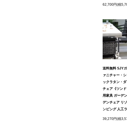
62,700円(税5,7
ラウンジチェア
食器
ソファ
その他
ベンチ
全ての雑貨を見る
サンベッド
送料無料 SJY
その他
ァニチャー・シ
ックラタン・ダ
チェア《ツンド
全てのガーデン家具を見る
用家具 ガーデン
デンチェア リ
ンピング 人工
39,270円(税3,5