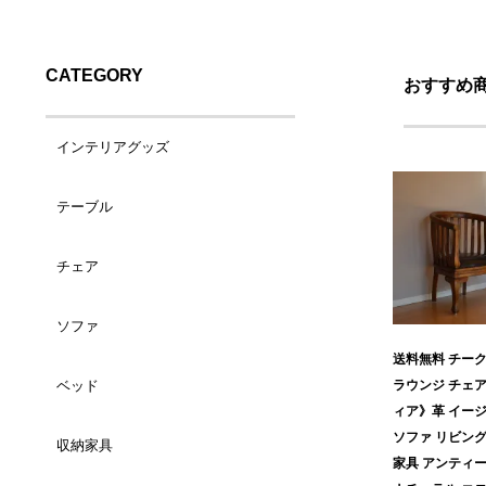
CATEGORY
おすすめ
インテリアグッズ
テーブル
バスケット（小）
チェア
コーヒーテーブル
バスケット（大）
ソファ
ダイニングチェア
サイドテーブル
ランドリーバスケット
送料無料 チーク
ベッド
ラウンジ チェ
1人掛け
カウンターチェア
デスク
トレイ/プレート
ィア》革 イー
ソファ リビング
収納家具
シングルサイズ
2人掛け
ラウンジチェア
ダイニングテーブル
ティッシュケース
家具 アンティー